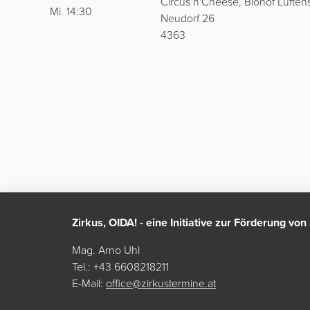
Circus n'Cheese, Biohof Luften
Mi. 14:30
Neudorf 26
4363
Zirkus, OIDA! - eine Initiative zur Förderung vo
Mag. Arno Uhl
Tel.: +43 6608218211
E-Mail:
office@zirkustermine.at