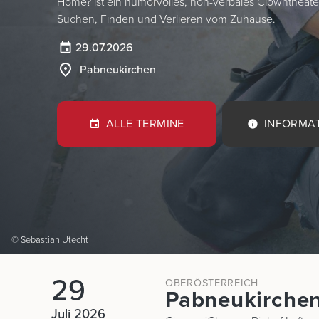
Home? ist ein humorvolles, non-verbales Clowntheate
Suchen, Finden und Verlieren vom Zuhause.
29.07.2026
Pabneukirchen
ALLE TERMINE
INFORMA
© Sebastian Utecht
29
OBERÖSTERREICH
Pabneukirche
Juli 2026