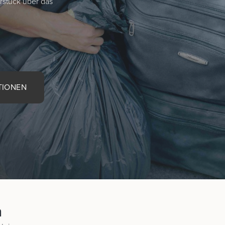
rstück über das
TIONEN
n