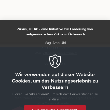
Zirkus, OIDA! - eine Initiative zur Förderung von
zeitgenössischen Zirkus in Österreich
Mag. Arno Uhl
Tel.: +43 6608218211
E-Mail:
office@zirkustermine.at
gefördert von:
Wir verwenden auf dieser Website
Cookies, um das Nutzungserlebnis zu
verbessern
Klicken Sie "Akzeptieren", um sich damit einverstanden zu
Mehr zum Thema zeitgenössischer Zirkus gibt es hier:
erklären.
https://www.zirkusinfo.at/