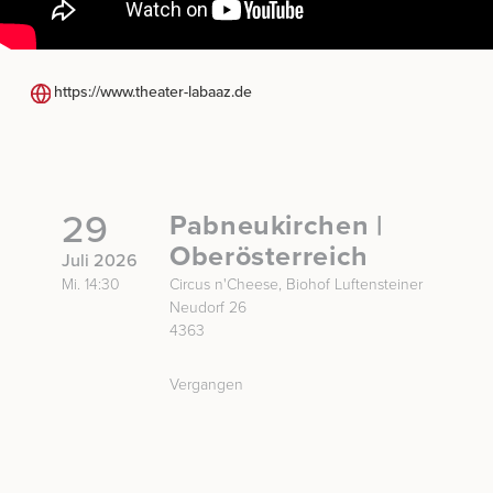
https://www.theater-labaaz.de
29
Pabneukirchen |
Oberösterreich
Juli 2026
Mi. 14:30
Circus n'Cheese, Biohof Luftensteiner
Neudorf 26
4363
Vergangen