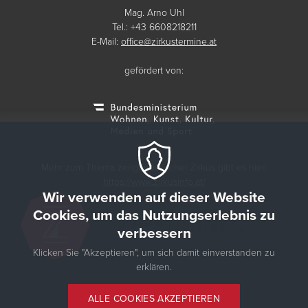
Mag. Arno Uhl
Tel.: +43 6608218211
E-Mail:
office@zirkustermine.at
gefördert von:
Mehr zum Thema zeitgenössischer Zirkus gibt es hier:
https://www.zirkusinfo.at/
Wir verwenden auf dieser Website
Cookies, um das Nutzungserlebnis zu
verbessern
Klicken Sie "Akzeptieren", um sich damit einverstanden zu
erklären.
© 2026 Zirkustermine
ALLE COOKIES AKZEPTIEREN