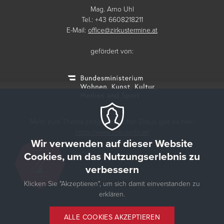
Mag. Arno Uhl
Tel.: +43 6608218211
E-Mail:
office@zirkustermine.at
gefördert von:
Mehr zum Thema zeitgenössischer Zirkus gibt es hier:
https://www.zirkusinfo.at/
Wir verwenden auf dieser Website
Cookies, um das Nutzungserlebnis zu
verbessern
Klicken Sie "Akzeptieren", um sich damit einverstanden zu
erklären.
© 2026 Zirkustermine
ALLE COOKIES AKZEPTIEREN