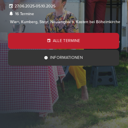
27.06.2025
-
05.10.2025
16 Termine
Wien, Kumberg, Steyr, Neulengbach, Kasten bei Böheimkirchen, R
ALLE TERMINE
INFORMATIONEN