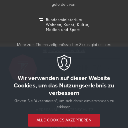
gefördert von:
Mehr zum Thema zeitgenössischer Zirkus gibt es hier:
https://www.zirkusinfo.at/
Wir verwenden auf dieser Website
Cookies, um das Nutzungserlebnis zu
verbessern
© 2026 Zirkustermine
Klicken Sie "Akzeptieren", um sich damit einverstanden zu
erklären.
IMPRESSUM
DATENSCHUTZ
ALLE COOKIES AKZEPTIEREN
Folgen Sie uns