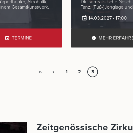
örpertheater, Akrobatik,
Die surrealistische Geschi
 einem Gesamtkunstwerk.
Tanz, (Fuß-)Jonglage un
14.03.2027 - 17:00
TERMINE
MEHR ERFAHR
1
2
3
Zeitgenössische Zirku