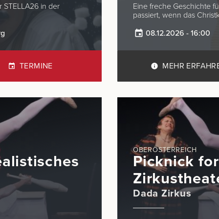
Eine freche Geschichte f
passiert, wenn das Christk
rg
08.12.2026 - 16:00
TERMINE
MEHR ERFAHR
OBERÖSTERREICH
ealistisches
Picknick for
Zirkustheat
Dada Zirkus