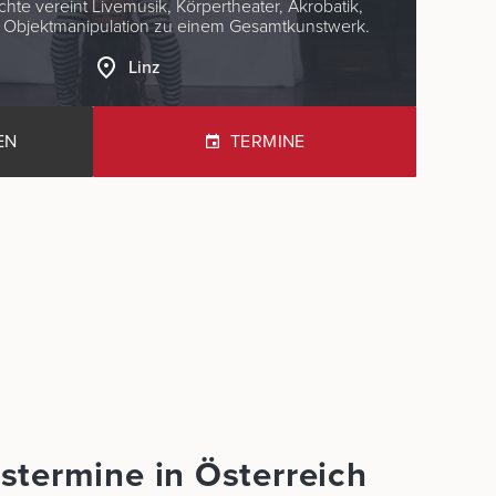
chte vereint Livemusik, Körpertheater, Akrobatik,
d Objektmanipulation zu einem Gesamtkunstwerk.
Linz
EN
TERMINE
stermine in Österreich