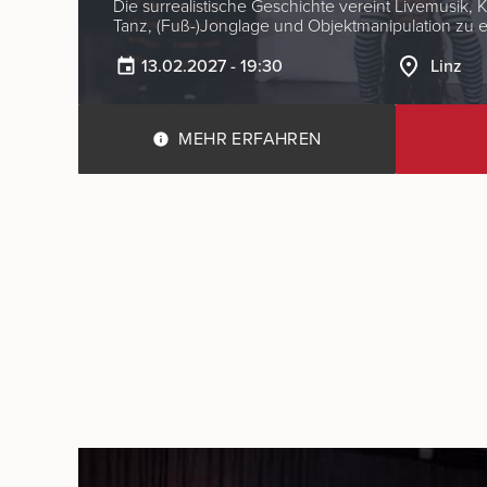
Die surrealistische Geschichte vereint Livemusik, K
Tanz, (Fuß-)Jonglage und Objektmanipulation zu
13.02.2027 - 19:30
Linz
MEHR ERFAHREN