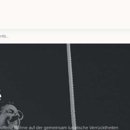
Vollmond Varieté | 26.09.2026 | Dornbirn
é
ne offene Bühne auf der gemeinsam lunatische Verrücktheiten