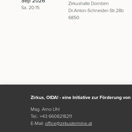
Sep 2026
Zirkushalle Dornbirn
Sa. 20:15
Dr.Anton-Schneider-Str.28b
6850
Zirkus, OIDA! - eine Initiative zur Förderung vo
Mag. Arno Uhl
Tel.: +43 6608218211
E-Mail:
office@zirkustermine.at