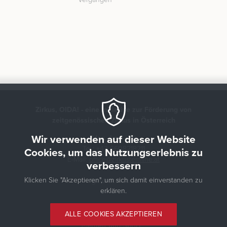
Zirkus, OIDA! - eine Initiative zur Förderung von
zeitgenössischen Zirkus in Österreich
Wir verwenden auf dieser Website
Mag. Arno Uhl
Tel.: +43 6608218211
Cookies, um das Nutzungserlebnis zu
E-Mail:
office@zirkustermine.at
verbessern
Klicken Sie "Akzeptieren", um sich damit einverstanden zu
gefördert von:
erklären.
ALLE COOKIES AKZEPTIEREN