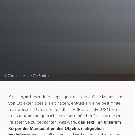
© Christiane Hapt / Cie Fenfire
Künstler, insbesondere diejenigen, die sich auf die Manipulation
von Objekten spezialisiert haben, entwickeln eine bestimmte
Sichtweise auf Objekte. „STICK – FABRIC OF CIRCUS“ hat es
sich zur Aufgabe gemacht, das „Kostüm“ ebenfalls aus dieser
Perspektive zu betrachten: Was wäre,
das Textil an unserem
Körper die Manipulation des Objekts maßgeblich
beeinflusst
, weil es Teil davon ist? Das Kostüm wird zu einem