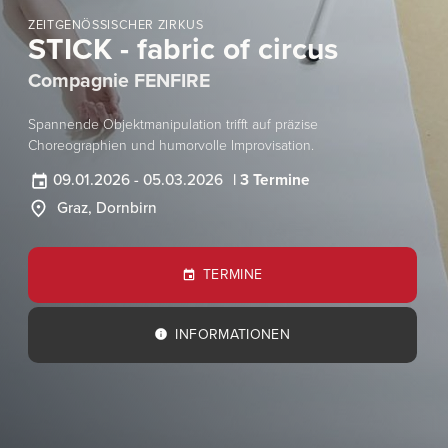
ZEITGENÖSSISCHER ZIRKUS
STICK - fabric of circus
Compagnie FENFIRE
Spannende Objektmanipulation trifft auf präzise
Choreographien und humorvolle Improvisation.
09.01.2026
-
05.03.2026
| 3 Termine
Graz, Dornbirn
TERMINE
INFORMATIONEN