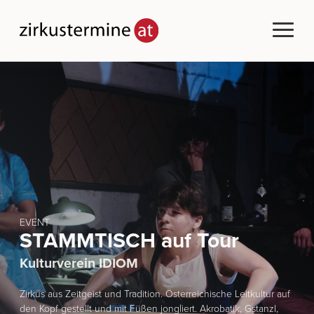
EVENT
STAMMTISCH auf Tour
Kulturverein IDIOM
Zirkus aus Zeitgeist und Tradition. Österreichische Leitkultur auf
den Kopf gestellt und mit Füßen jongliert. Akrobatik, Gstanzl,