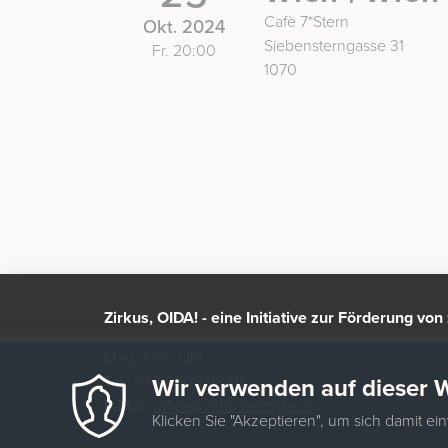
Cafè 7*Stern
Okt. 2024
Siebensterngasse 31
Fr. 20:00
1070
Zirkus, OIDA! - eine Initiative zur Förderung vo
Mag. Arno Uhl
Tel.: +43 6608218211
Wir verwenden auf dieser 
E-Mail:
office@zirkustermine.at
Klicken Sie "Akzeptieren", um sich damit ei