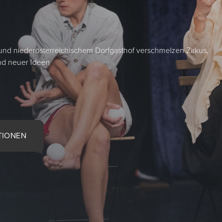
und niederösterreichischem Dorfgasthof verschmelzen Zirkus,
und neuer Ideen
TIONEN