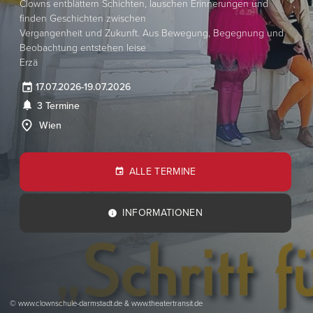
​Clowns entblättern Schichten, lauschen Erinnerungen und
finden Geschichten zwischen​
​Vergangenheit und Zukunft. Aus Bewegung, Begegnung und
Beobachtung entstehen leise​
​Erzä
17.07.2026
-
19.07.2026
3 Termine
Wien
ALLE TERMINE
INFORMATIONEN
© ​www.clownschule-darmstadt.de​​ &​ www.theatertransit.de​