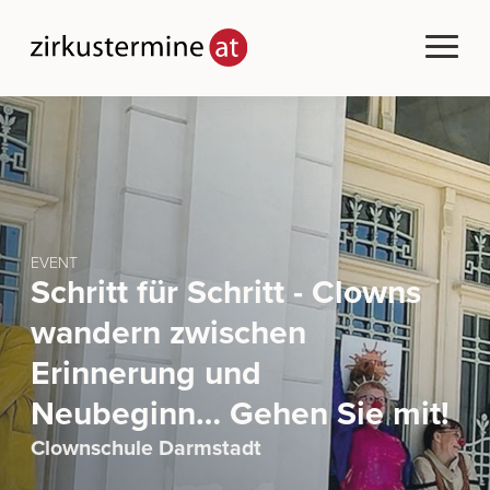
EVENT
Schritt für Schritt - Clowns
wandern zwischen
Erinnerung und​ ​
Neubeginn… Gehen Sie mit!​
Clownschule Darmstadt​