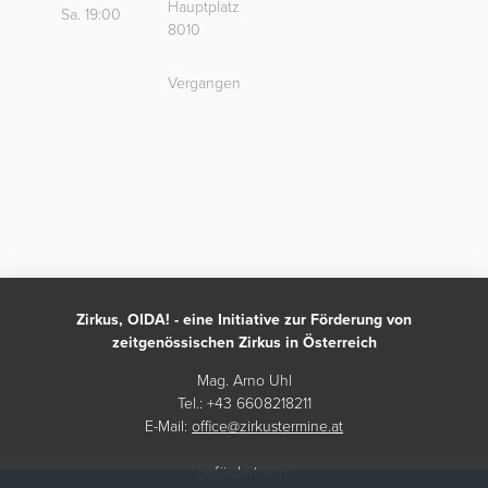
Hauptplatz
Sa. 19:00
8010
Vergangen
Zirkus, OIDA! - eine Initiative zur Förderung von
zeitgenössischen Zirkus in Österreich
Mag. Arno Uhl
Tel.: +43 6608218211
E-Mail:
office@zirkustermine.at
gefördert von: