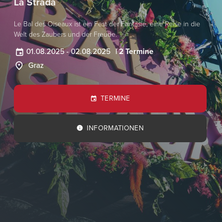
La Strada
Le Bal des Oiseaux ist ein Fest der Fantasie, eine Reise in die
Welt des Zaubers und der Freude.
01.08.2025
-
02.08.2025
| 2 Termine
Graz
TERMINE
INFORMATIONEN