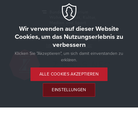
Wir verwenden auf dieser Website
Cookies, um das Nutzungserlebnis zu
Mehr zum Thema zeitgenössischer Zirkus gibt es hier:
verbessern
https://www.zirkusinfo.at/
Klicken Sie "Akzeptieren", um sich damit einverstanden zu
erklären.
ALLE COOKIES AKZEPTIEREN
EINSTELLUNGEN
© 2026 Zirkustermine
IMPRESSUM
DATENSCHUTZ
Folgen Sie uns