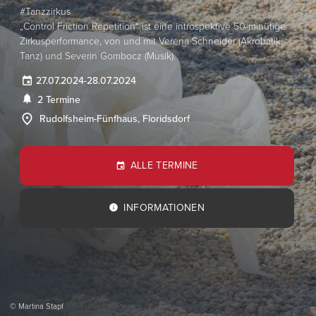
#Tanzzirkus
„Control Friction Repetition“ ist eine introspektive 50-minütige
Zirkusperformance, von und mit Verena Schneider (Akrobatik,
Tanz) und Severin Gombocz (Musik).
27.07.2024
-
28.07.2024
2 Termine
Rudolfsheim-Fünfhaus, Floridsdorf
ALLE TERMINE
INFORMATIONEN
© Martina Stapf