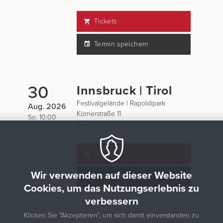
Tickets
Termin speichern
30
Innsbruck | Tirol
Festivalgelände | Rapoldipark
Aug. 2026
Körnerstraße 11
So. 10:00
6020
Tickets
Wir verwenden auf dieser Website
Termin speichern
Cookies, um das Nutzungserlebnis zu
verbessern
Klicken Sie "Akzeptieren", um sich damit einverstanden zu