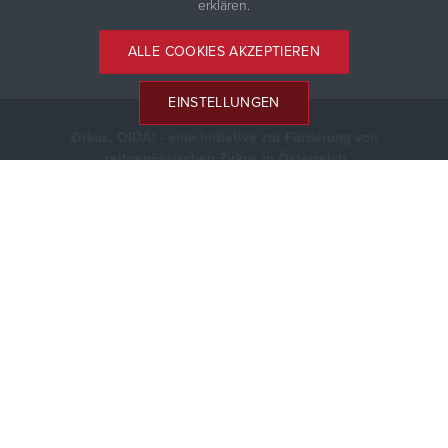
erklären.
ALLE COOKIES AKZEPTIEREN
EINSTELLUNGEN
Zirkus, OIDA! - eine Initiative zur Förderung von
zeitgenössischen Zirkus in Österreich
Mag. Arno Uhl
Tel.: +43 6608218211
E-Mail:
office@zirkustermine.at
gefördert von:
Mehr zum Thema zeitgenössischer Zirkus gibt es hier:
https://www.zirkusinfo.at/