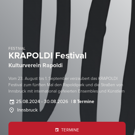
FESTIVAL
KRAPOLDI Festival
Kulturverein Rapoldi
Vom 23. August bis 1. September verzaubert das KRAPOLDI
Festival zum fünften Mal den Rapoldipark und die Straßen von
Innsbruck mit international gefeierten Ensembles und Künstlern
25.08.2024
-
30.08.2026
| 8 Termine
Innsbruck
TERMINE