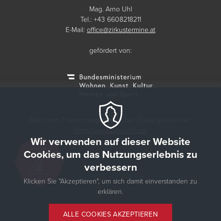
Mag. Arno Uhl
Tel.: +43 6608218211
E-Mail:
office@zirkustermine.at
gefördert von:
Mehr zum Thema zeitgenössischer Zirkus gibt es hier:
https://www.zirkusinfo.at/
Wir verwenden auf dieser Website
Cookies, um das Nutzungserlebnis zu
verbessern
Klicken Sie "Akzeptieren", um sich damit einverstanden zu
erklären.
© 2026 Zirkustermine
ALLE COOKIES AKZEPTIEREN