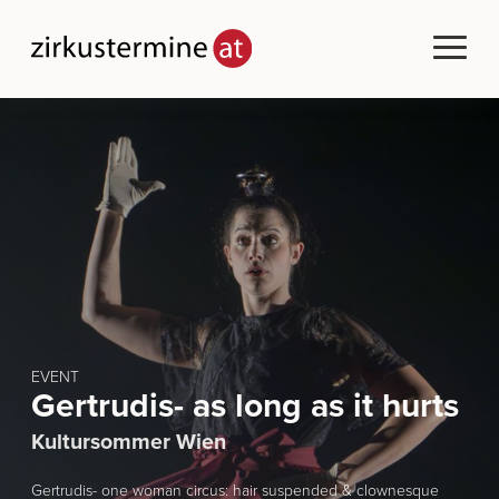
EVENT
Gertrudis- as long as it hurts
Kultursommer Wien
Gertrudis- one woman circus: hair suspended & clownesque