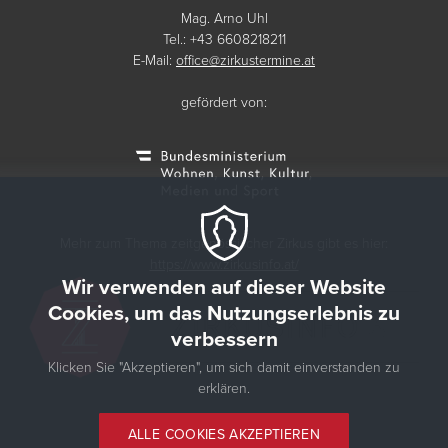
Mag. Arno Uhl
Tel.: +43 6608218211
E-Mail:
office@zirkustermine.at
gefördert von:
Mehr zum Thema zeitgenössischer Zirkus gibt es hier:
https://www.zirkusinfo.at/
Wir verwenden auf dieser Website
Cookies, um das Nutzungserlebnis zu
verbessern
Klicken Sie "Akzeptieren", um sich damit einverstanden zu
erklären.
© 2026 Zirkustermine
ALLE COOKIES AKZEPTIEREN