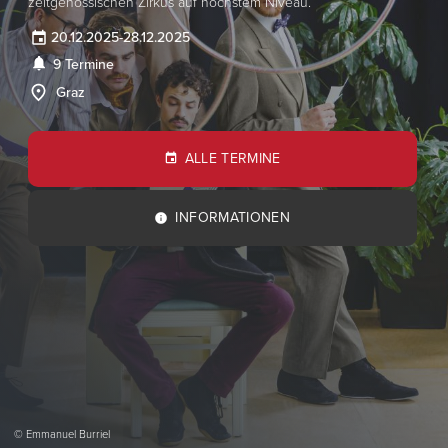
zeitgenössischen Zirkus auf höchstem Niveau.
20.12.2025
-
28.12.2025
9 Termine
Graz
ALLE TERMINE
INFORMATIONEN
© Emmanuel Burriel