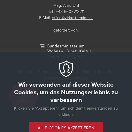
Mag. Arno Uhl
Tel.: +43 6608218211
E-Mail:
office@zirkustermine.at
gefördert von:
Mehr zum Thema zeitgenössischer Zirkus gibt es hier:
https://www.zirkusinfo.at/
Wir verwenden auf dieser Website
Cookies, um das Nutzungserlebnis zu
verbessern
Klicken Sie "Akzeptieren", um sich damit einverstanden zu
erklären.
© 2026 Zirkustermine
ALLE COOKIES AKZEPTIEREN