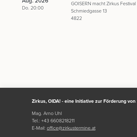
Aug. 2026
GOISERN macht Zirkus Festival
Do. 20:00
Schmiedgasse 13
4822
Zirkus, OIDA! - eine Initiative zur Förderung vo
Mag. Arno Uhl
Tel.: +43 6608218211
E-Mail:
office@zirkustermine.at