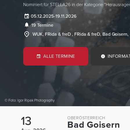
Nominiert für STELLA26 in der Kategorie "Herausrage
05.12.2025
-
19.11.2026
19 Termine
WUK, FRida & freD , FRida & freD, Bad Goisern,
ALLE TERMINE
INFORMA
© Foto: Igor Ripak Photography
13
OBERÖSTERREICH
Bad Goisern