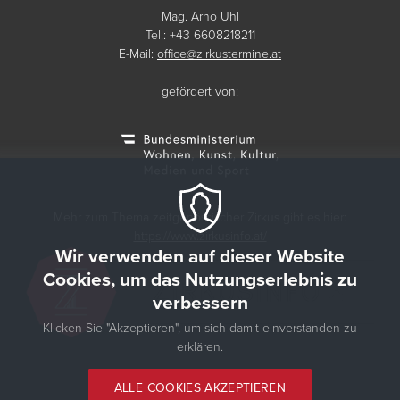
Mag. Arno Uhl
Tel.: +43 6608218211
E-Mail:
office@zirkustermine.at
gefördert von:
Mehr zum Thema zeitgenössischer Zirkus gibt es hier:
https://www.zirkusinfo.at/
Wir verwenden auf dieser Website
Cookies, um das Nutzungserlebnis zu
verbessern
Klicken Sie "Akzeptieren", um sich damit einverstanden zu
erklären.
© 2026 Zirkustermine
ALLE COOKIES AKZEPTIEREN