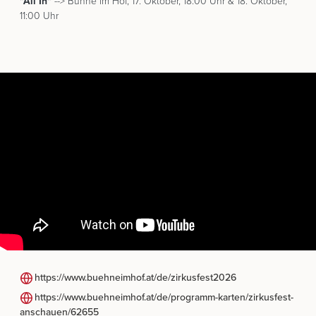
"All In"
--> Bühne im Hof, 17. Oktober, 18:00 Uhr & 18. Oktober,
11:00 Uhr
https://www.buehneimhof.at/de/zirkusfest2026
https://www.buehneimhof.at/de/programm-karten/zirkusfest-
anschauen/62655