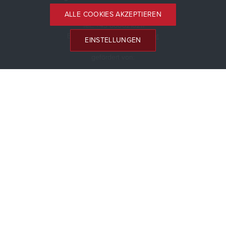
ALLE COOKIES AKZEPTIEREN
Mag. Arno Uhl
Tel.: +43 6608218211
E-Mail:
office@zirkustermine.at
EINSTELLUNGEN
gefördert von:
Mehr zum Thema zeitgenössischer Zirkus gibt es hier:
https://www.zirkusinfo.at/
© 2026 Zirkustermine