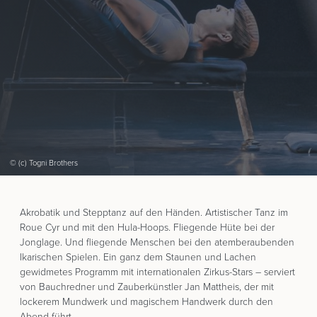
© (c) Togni Brothers
Akrobatik und Stepptanz auf den Händen. Artistischer Tanz im
Roue Cyr und mit den Hula-Hoops. Fliegende Hüte bei der
Jonglage. Und fliegende Menschen bei den atemberaubenden
Ikarischen Spielen. Ein ganz dem Staunen und Lachen
gewidmetes Programm mit internationalen Zirkus-Stars – serviert
von Bauchredner und Zauberkünstler Jan Mattheis, der mit
lockerem Mundwerk und magischem Handwerk durch den
Abend führt.