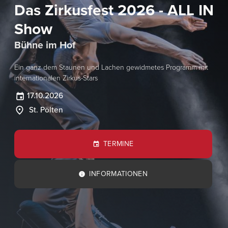
Das Zirkusfest 2026 - ALL IN
Show
Bühne im Hof
Ein ganz dem Staunen und Lachen gewidmetes Programm mit
internationalen Zirkus-Stars
17.10.2026
St. Pölten
TERMINE
INFORMATIONEN