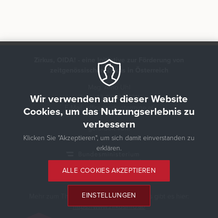
Zirkus, OIDA! - eine Initiative zur Förderung von
zeitgenössischen Zirkus in Österreich
Mag. Arno Uhl
Wir verwenden auf dieser Website
Tel.: +43 6608218211
E-Mail:
office@zirkustermine.at
Cookies, um das Nutzungserlebnis zu
verbessern
gefördert von:
Klicken Sie "Akzeptieren", um sich damit einverstanden zu
erklären.
ALLE COOKIES AKZEPTIEREN
EINSTELLUNGEN
Mehr zum Thema zeitgenössischer Zirkus gibt es hier:
https://www.zirkusinfo.at/