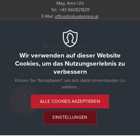
Mag. Arno Uhl
Tel.: +43 6608218211
E-Mail:
office@zirkustermine.at
gefördert von:
Wir verwenden auf dieser Website
Cookies, um das Nutzungserlebnis zu
verbessern
Mehr zum Thema zeitgenössischer Zirkus gibt es hier:
https://www.zirkusinfo.at/
Klicken Sie "Akzeptieren", um sich damit einverstanden zu
erklären.
ALLE COOKIES AKZEPTIEREN
EINSTELLUNGEN
© 2026 Zirkustermine