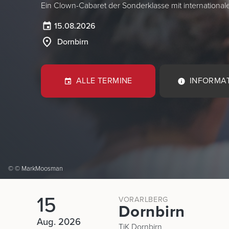
Ein Clown-Cabaret der Sonderklasse mit international
15.08.2026
Dornbirn
ALLE TERMINE
INFORMA
© © MarkMoosman
15
VORARLBERG
Dornbirn
Aug. 2026
TiK Dornbirn