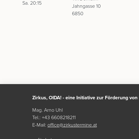
Sa. 20:15
Jahngasse 10
6850
Zirkus, OIDA! - eine Initiative zur Förderung vo
Mag. Arno Uhl
Tel.: +43 6608218211
E-Mail:
office@zirkustermine.at