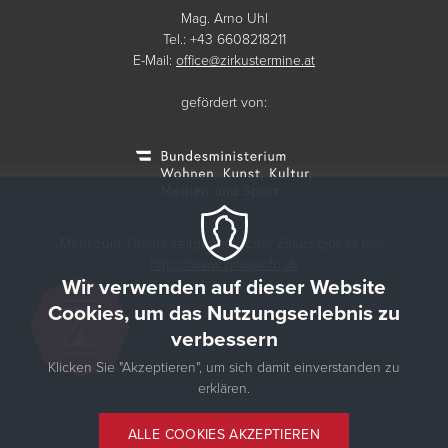
Mag. Arno Uhl
Tel.: +43 6608218211
E-Mail:
office@zirkustermine.at
gefördert von:
Mehr zum Thema zeitgenössischer Zirkus gibt es hier:
https://www.zirkusinfo.at/
Wir verwenden auf dieser Website
Cookies, um das Nutzungserlebnis zu
verbessern
Klicken Sie "Akzeptieren", um sich damit einverstanden zu
erklären.
© 2026 Zirkustermine
ALLE COOKIES AKZEPTIEREN