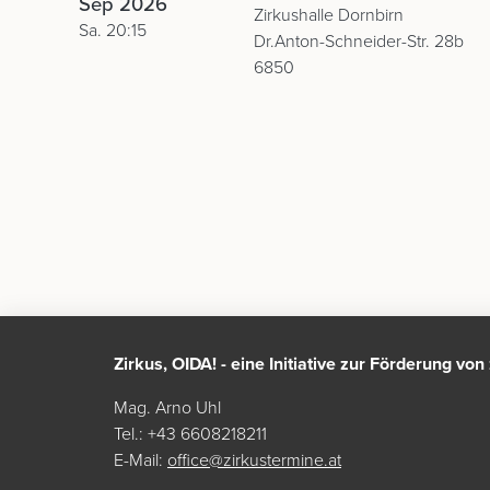
Sep 2026
Zirkushalle Dornbirn
Sa. 20:15
Dr.Anton-Schneider-Str. 28b
6850
Zirkus, OIDA! - eine Initiative zur Förderung vo
Mag. Arno Uhl
Tel.: +43 6608218211
E-Mail:
office@zirkustermine.at