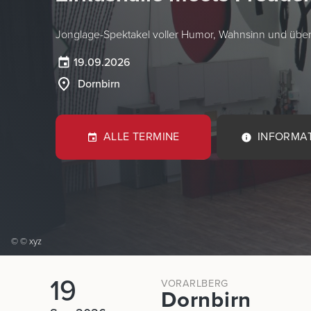
Jonglage-Spektakel voller Humor, Wahnsinn und übe
19.09.2026
Dornbirn
ALLE TERMINE
INFORMA
© © xyz
19
VORARLBERG
Dornbirn