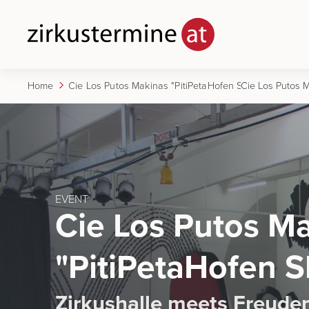
Home
Cie Los Putos Makinas "PitiPetaHofen Show"
EVENT
Cie Los Putos M
"PitiPetaHofen 
Zirkushalle meets Freude