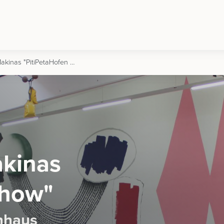
Cie Los Putos Makinas "PitiPetaHofen Show" | 19.09.2026 | Dornbirn
akinas
Show"
nhaus