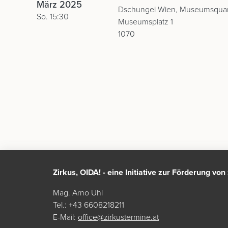
März 2025
Dschungel Wien, Museumsquar
So. 15:30
Museumsplatz 1
1070
Zirkus, OIDA! - eine Initiative zur Förderung vo
Mag. Arno Uhl
Tel.: +43 6608218211
E-Mail:
office@zirkustermine.at